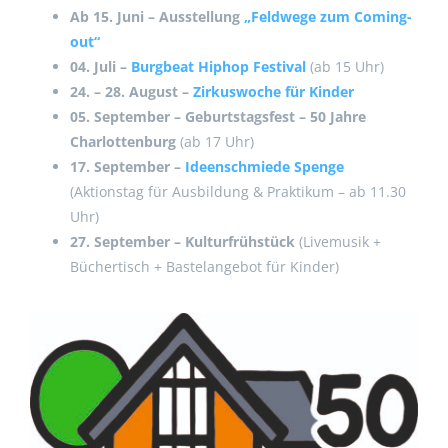
Ab 15. Juni – Ausstellung
„Feldwege zum Coming-
out“
04. Juli –
Burgbeat Hiphop Festival
(ab 15 Uhr)
24. – 28. August –
Zirkuswoche für Kinder
05. September – Geburtstagsfest – 50 Jahre
Charlottenburg
(ab 17 Uhr)
17. September –
Ideenschmiede Spenge
(Aktionstag für Ausbildung & Praktikum – ab 11.30
Uhr)
27. September – Kulturfrühstück
(Livemusik +
Büchertisch + Bastelangebot für Kinder)