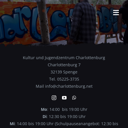
Zum
Inhalt
Tog
springen
STARTSEITE
Navi
Startseite
Über uns
Kultur und Jugendzentrum Charlottenburg
Was geht?
Charlottenburg 7
32139 Spenge
Programm
Tel. 05225-3735
Mail info@charlottenburg.net
Archiv
Kontakt
Mo
: 14:00 bis 19:00 Uhr
Di
: 12:30 bis 19:00 Uhr
Mi
: 14:00 bis 19:00 Uhr (Schulpauseanangebot: 12:30 bis