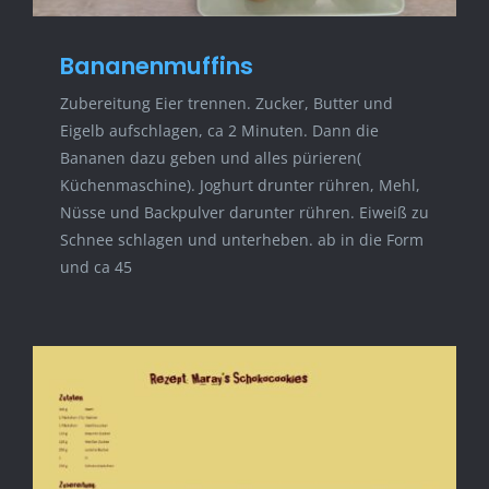
Bananenmuffins
Zubereitung Eier trennen. Zucker, Butter und
Eigelb aufschlagen, ca 2 Minuten. Dann die
Bananen dazu geben und alles pürieren(
Küchenmaschine). Joghurt drunter rühren, Mehl,
Nüsse und Backpulver darunter rühren. Eiweiß zu
Schnee schlagen und unterheben. ab in die Form
und ca 45