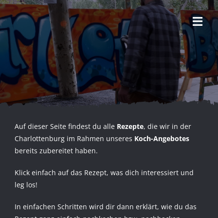
Zum
Inhalt
Tog
springen
Archiv –
Navi
Startseite
Kochstudio
Über uns
Was geht?
Auf dieser Seite findest du alle
Rezepte
, die wir in der
Programm
Charlottenburg im Rahmen unseres
Koch-Angebotes
bereits zubereitet haben.
Archiv
Klick einfach auf das Rezept, was dich interessiert und
Kontakt
leg los!
In einfachen Schritten wird dir dann erklärt, wie du das